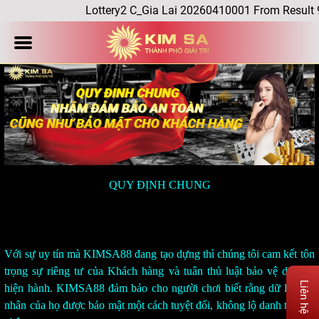
Lottery2 C_Gia Lai 20260410001 From Resu
QUY ĐỊNH CHUNG
Với sự uy tín mà KIMSA88 đang tạo dựng thì chúng tôi cam kết tôn
trọng sự riêng tư của Khách hàng và tuân thủ luật bảo vệ dữ liệu
Liên hệ
hiện hành. KIMSA88 đảm bảo cho người chơi biết rằng dữ liệu cá
nhân của họ được bảo mật một cách tuyệt đối, không lộ danh tính cá