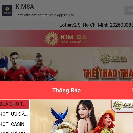
KIMSA
TẢ
Fast, efficient and reliable app to use.
Lottery2 S_Ho Chi Minh 20260808
Thông Báo
UÀ CHO THÀNH VIÊN MỚI
OT! ƯU ĐÃI THỂ THAO
ĐĂNG NHẬP
ĐĂNG KÝ
OT! CASINO NẠP MỚI