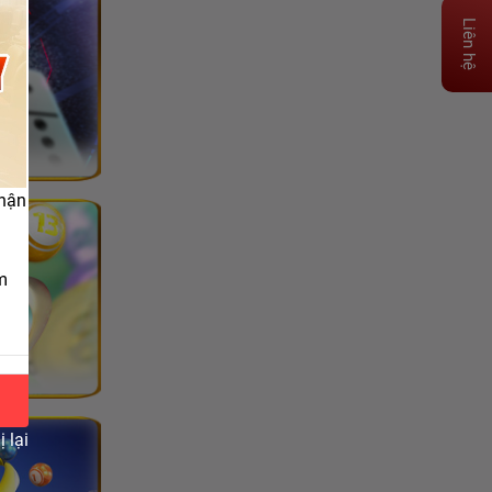
Liên hệ
nhận
m
 lại